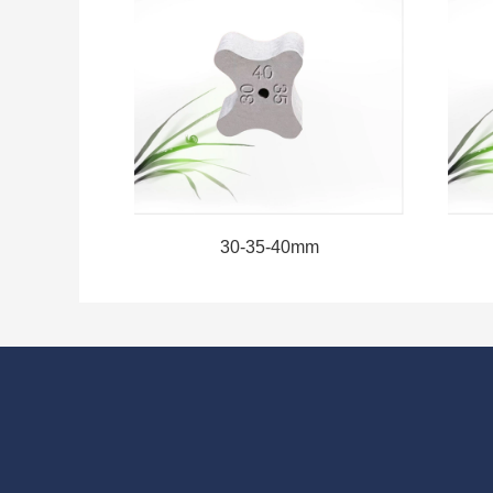
mm
30-35-40mm
网站首页
关于我们
圆轮水泥垫块
售前咨询：189758