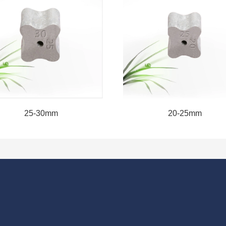
25-30mm
20-25mm
建筑垫块
梅花型水泥垫块
圆锥型水泥垫块
工程
26002  /13467551998 （王总） 